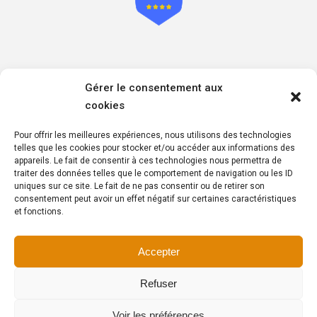
Informations sur les mesures de respect de votre
Gérer le consentement aux
confidentialité
cookies
Politique de confidentialité
Politique de cookies
Pour offrir les meilleures expériences, nous utilisons des technologies
Politique de respect des données à caractère personnel
telles que les cookies pour stocker et/ou accéder aux informations des
appareils. Le fait de consentir à ces technologies nous permettra de
traiter des données telles que le comportement de navigation ou les ID
uniques sur ce site. Le fait de ne pas consentir ou de retirer son
consentement peut avoir un effet négatif sur certaines caractéristiques
et fonctions.
Copyright © 2025 – Wyr Insurance – Tous droits réservés
Accepter
Made with
in Brabant wallon by
AGENCE2D
Refuser
Voir les préférences