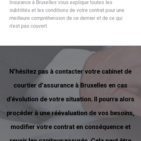
Insurance à Bruxelles vous explique toutes les
subtilités et les conditions de votre contrat pour une
meilleure compréhension de ce dernier et de ce qui
n’est pas couvert.
N’hésitez pas à contacter votre cabinet de
courtier d’assurance à Bruxelles en cas
d’évolution de votre situation. Il pourra alors
procéder à une réévaluation de vos besoins,
modifier votre contrat en conséquence et
revoir les capitaux assurés. Cela peut être