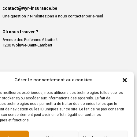
contact@wyr-insurance.be
Une question ? N'hésitez pas à nous contacter par e-mail
Où nous trouver ?
Avenue des Eoliennes 6 boîte 4
1200 Woluwe-Saint-Lambert
Copyright © 2025 – Wyr Insurance – Tous droits réservés
Gérer le consentement aux cookies
les meilleures expériences, nous utilisons des technologies telles que les
Made with
in Brabant wallon by
 stocker et/ou accéder aux informations des appareils. Le fait de
AGENCE2D
ces technologies nous permettra de traiter des données telles que le
 de navigation ou les ID uniques sur ce site. Le fait de ne pas consentir
r son consentement peut avoir un effet négatif sur certaines
ques et fonctions.