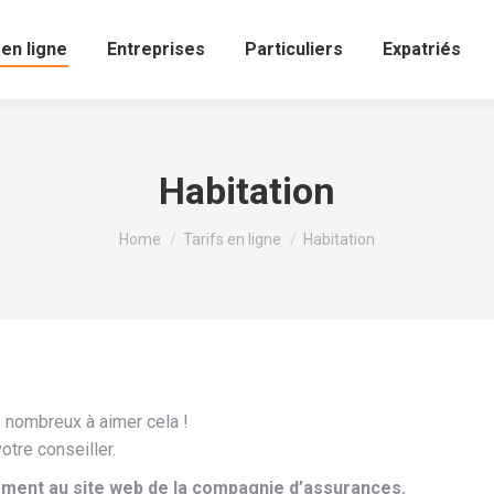
 en ligne
Entreprises
Particuliers
Expatriés
Habitation
You are here:
Home
Tarifs en ligne
Habitation
s nombreux à aimer cela !
otre conseiller.
ment au site web de la compagnie d’assurances.