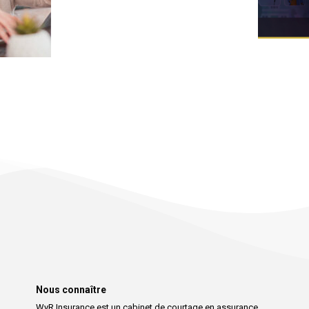
Nous connaître
WyR Insurance est un cabinet de courtage en assurance