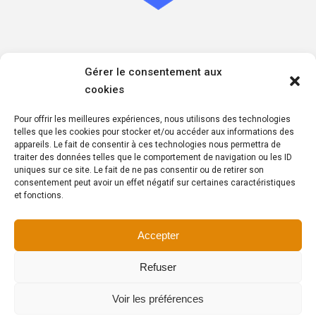
Informations sur les mesures de respect de votre
Gérer le consentement aux
confidentialité
cookies
Politique de confidentialité
Politique de cookies
Pour offrir les meilleures expériences, nous utilisons des technologies
Politique de respect des données à caractère personnel
telles que les cookies pour stocker et/ou accéder aux informations des
appareils. Le fait de consentir à ces technologies nous permettra de
traiter des données telles que le comportement de navigation ou les ID
uniques sur ce site. Le fait de ne pas consentir ou de retirer son
consentement peut avoir un effet négatif sur certaines caractéristiques
et fonctions.
Copyright © 2025 – Wyr Insurance – Tous droits réservés
Accepter
Made with
in Brabant wallon by
AGENCE2D
Refuser
Voir les préférences