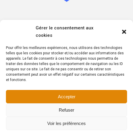
Informations sur les mesures de respect de votre
Gérer le consentement aux
confidentialité
cookies
Politique de confidentialité
Politique de cookies
Pour offrir les meilleures expériences, nous utilisons des technologies
Politique de respect des données à caractère personnel
telles que les cookies pour stocker et/ou accéder aux informations des
appareils. Le fait de consentir à ces technologies nous permettra de
traiter des données telles que le comportement de navigation ou les ID
uniques sur ce site. Le fait de ne pas consentir ou de retirer son
consentement peut avoir un effet négatif sur certaines caractéristiques
et fonctions.
Copyright © 2025 – Wyr Insurance – Tous droits réservés
Accepter
Made with
in Brabant wallon by
AGENCE2D
Refuser
Voir les préférences