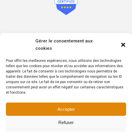
Informations sur les mesures de respect de votre
Gérer le consentement aux
confidentialité
cookies
Politique de confidentialité
Politique de cookies
Pour offrir les meilleures expériences, nous utilisons des technologies
Politique de respect des données à caractère personnel
telles que les cookies pour stocker et/ou accéder aux informations des
appareils. Le fait de consentir à ces technologies nous permettra de
traiter des données telles que le comportement de navigation ou les ID
uniques sur ce site. Le fait de ne pas consentir ou de retirer son
consentement peut avoir un effet négatif sur certaines caractéristiques
et fonctions.
Copyright © 2025 – Wyr Insurance – Tous droits réservés
Accepter
Made with
in Brabant wallon by
AGENCE2D
Refuser