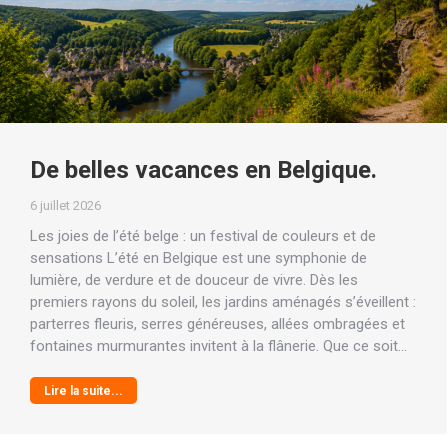
De belles vacances en Belgique.
6 juillet 2026
Les joies de l’été belge : un festival de couleurs et de
sensations L’été en Belgique est une symphonie de
lumière, de verdure et de douceur de vivre. Dès les
premiers rayons du soleil, les jardins aménagés s’éveillent :
parterres fleuris, serres généreuses, allées ombragées et
fontaines murmurantes invitent à la flânerie. Que ce soit…
Lire la suite...